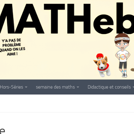
Hors-Séries
semaine des maths
Didactique et conseils
e