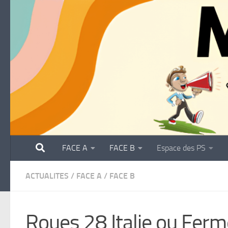
Skip to content
FACE A
FACE B
Espace des PS
ACTUALITES
/
FACE A
/
FACE B
Roues 28 Italie ou Ferm