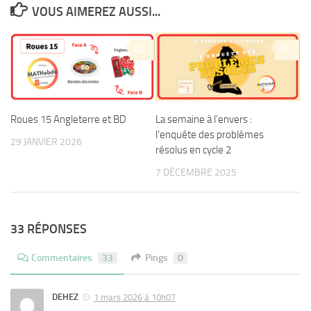
VOUS AIMEREZ AUSSI...
0
0
Roues 15 Angleterre et BD
La semaine à l’envers :
l’enquête des problèmes
29 JANVIER 2026
résolus en cycle 2
7 DÉCEMBRE 2025
33 RÉPONSES
Commentaires
33
Pings
0
DEHEZ
1 mars 2026 à 10h07