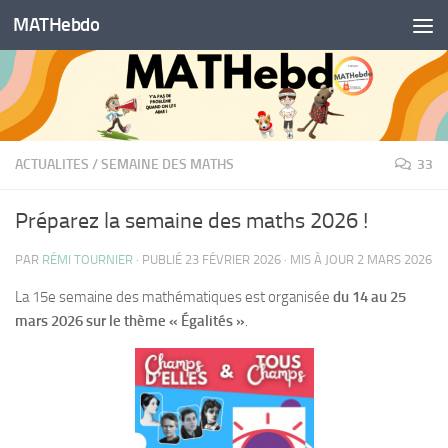
MATHebdo
Skip to content
ACTUALITES
/
SEMAINE DES MATHS
33
Préparez la semaine des maths 2026 !
PAR
RÉMI TOURNIER
· PUBLIÉ
23 FÉVRIER 2026
· MIS À JOUR
2 MARS 2026
La 15e semaine des mathématiques est organisée
du 14 au 25
mars 2026 sur le thème « Égalités »
.