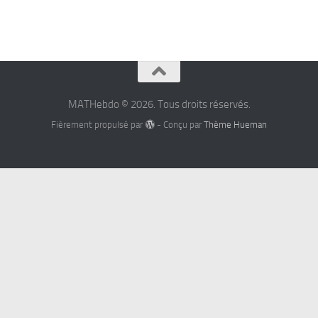
MATHebdo © 2026. Tous droits réservés.
Fièrement propulsé par
- Conçu par
Thème Hueman