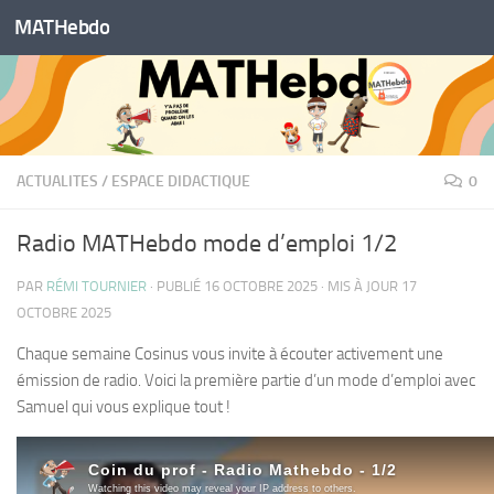
MATHebdo
Skip to content
ACTUALITES
/
ESPACE DIDACTIQUE
0
Radio MATHebdo mode d’emploi 1/2
PAR
RÉMI TOURNIER
· PUBLIÉ
16 OCTOBRE 2025
· MIS À JOUR
17
OCTOBRE 2025
Chaque semaine Cosinus vous invite à écouter activement une
émission de radio. Voici la première partie d’un mode d’emploi avec
Samuel qui vous explique tout !