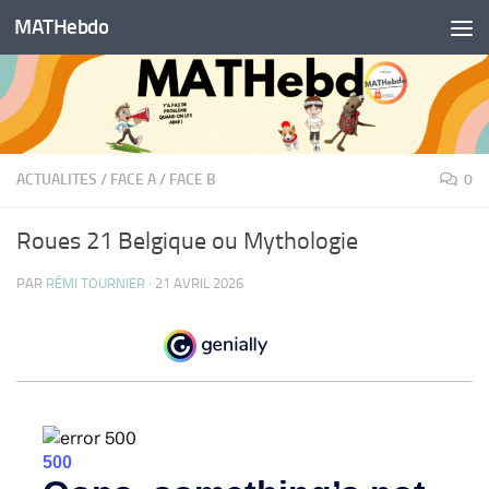
MATHebdo
Skip to content
ACTUALITES
/
FACE A
/
FACE B
0
Roues 21 Belgique ou Mythologie
PAR
RÉMI TOURNIER
·
21 AVRIL 2026