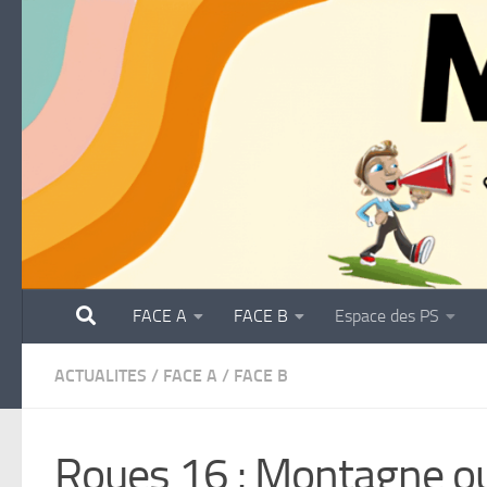
Skip to content
FACE A
FACE B
Espace des PS
ACTUALITES
/
FACE A
/
FACE B
Roues 16 : Montagne ou